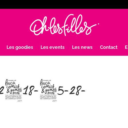
Les goodies
Les events
Les news
Contact
E
an-2018-05-28-