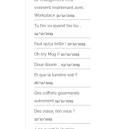
vraiment maintenant avec
Workplace
31/12/2019
Tu t’es vu quand t’as bu …
24/12/2019
Faut qu’ça brille !
17/12/2019
Oh my Mug !!
10/12/2019
Doux doune …
03/12/2019
Et que la lumière soit !!
26/11/2019
Des coffrets gourmands
autrement
19/11/2019
Des vœux, t’en veux ?
12/11/2019