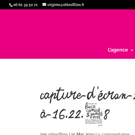
06 62 39 50 71
virginie@ohlesfilles.fr
L’agence
Capture-d’écr
à-16.22.08
par
ohlesfilles
|
15 Mar 2019
|
0 commentaires