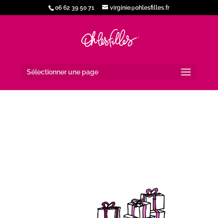
06 62 39 50 71
virginie@ohlesfilles.fr
Sélectionner une page