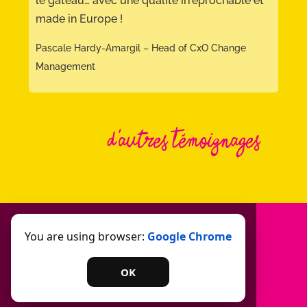
le gâteau… avec une qualité irréprochable et
made in Europe !
Pascale Hardy-Amargil – Head of CxO Change
Management
D'autres témoignages
#Iloveohlesfilles
You are using browser:
Google Chrome
OK