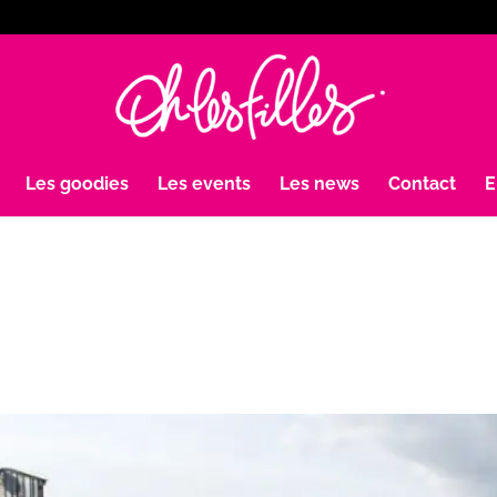
Les goodies
Les events
Les news
Contact
E