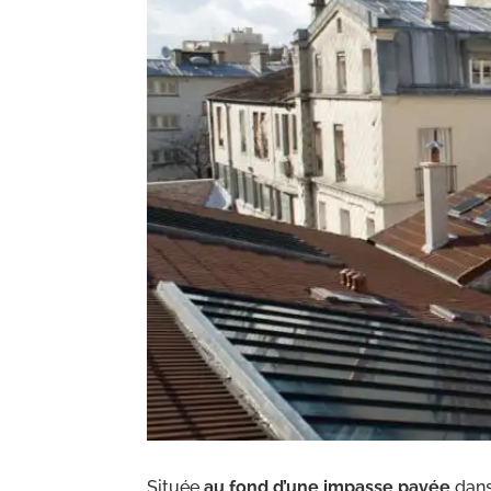
Située
au fond d’une impasse pavée
dans