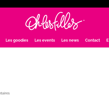
Les goodies
Les events
Les news
Contact
E
taires