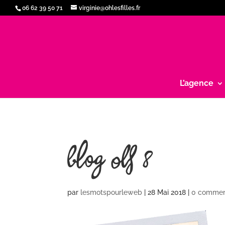
06 62 39 50 71
virginie@ohlesfilles.fr
L’agence
blog OLF 8
par
lesmotspourleweb
|
28 Mai 2018
|
0 commen