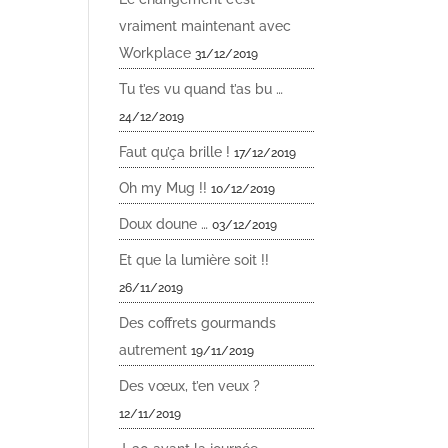
vraiment maintenant avec
Workplace
31/12/2019
Tu t’es vu quand t’as bu …
24/12/2019
Faut qu’ça brille !
17/12/2019
Oh my Mug !!
10/12/2019
Doux doune …
03/12/2019
Et que la lumière soit !!
26/11/2019
Des coffrets gourmands
autrement
19/11/2019
Des vœux, t’en veux ?
12/11/2019