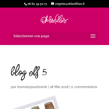
06 62 39 50 71
virginie@ohlesfilles.fr
Sélectionner une page
blog OLF 5
par
lesmotspourleweb
|
28 Mai 2018
|
0 commentaires