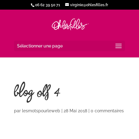
06 62 39 50 71
virginie@ohlesfilles.fr
Sélectionner une page
blog OLF 4
par
lesmotspourleweb
|
28 Mai 2018
|
0 commentaires