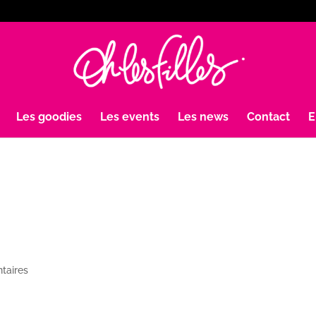
Les goodies
Les events
Les news
Contact
E
taires