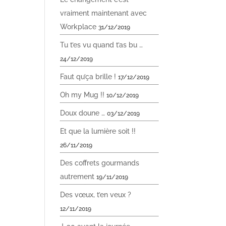
vraiment maintenant avec
Workplace
31/12/2019
Tu t’es vu quand t’as bu …
24/12/2019
Faut qu’ça brille !
17/12/2019
Oh my Mug !!
10/12/2019
Doux doune …
03/12/2019
Et que la lumière soit !!
26/11/2019
Des coffrets gourmands
autrement
19/11/2019
Des vœux, t’en veux ?
12/11/2019