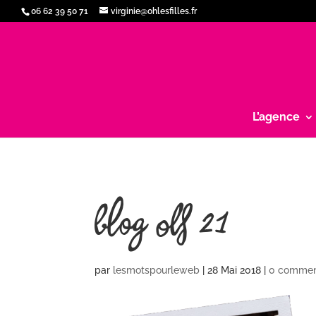
06 62 39 50 71
virginie@ohlesfilles.fr
L’agence
blog OLF 21
par
lesmotspourleweb
|
28 Mai 2018
|
0 commen