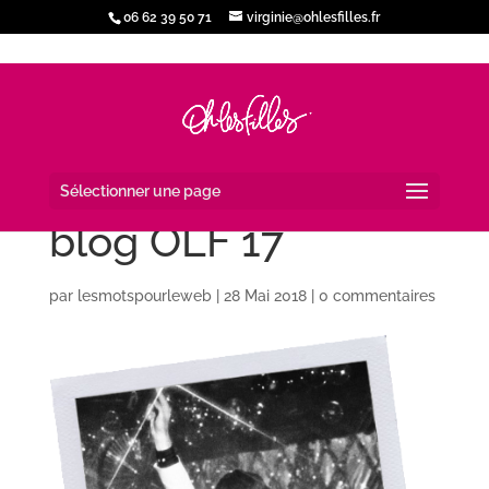
06 62 39 50 71
virginie@ohlesfilles.fr
Sélectionner une page
blog OLF 17
par
lesmotspourleweb
|
28 Mai 2018
|
0 commentaires