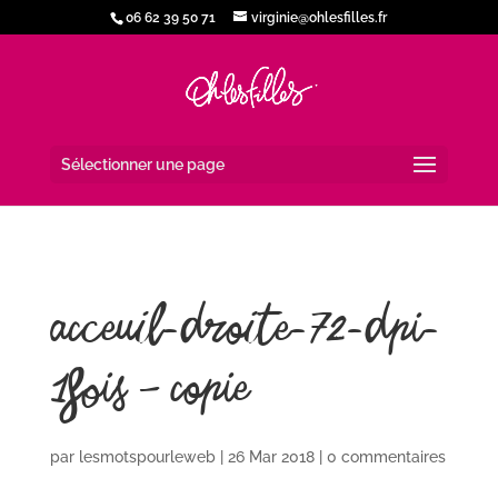
06 62 39 50 71
virginie@ohlesfilles.fr
Sélectionner une page
acceuil-droite-72-dpi-
1fois – copie
par
lesmotspourleweb
|
26 Mar 2018
|
0 commentaires