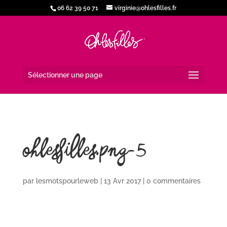
06 62 39 50 71
virginie@ohlesfilles.fr
Sélectionner une page
ohlesfilles.png-5
par
lesmotspourleweb
|
13 Avr 2017
|
0 commentaires